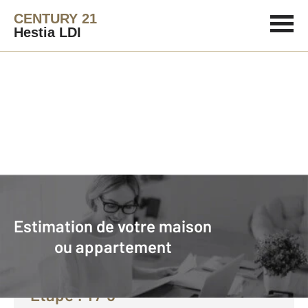
CENTURY 21
Hestia LDI
Agence immobilière
Vendre avec CENTURY 21 Hestia LDI
Estimation de votre maison
Faire estimer son bien avec
ou appartement
CENTURY 21 :
Etape :
1
/ 5