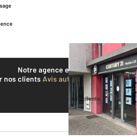
ssage
agence
Notre agence est notée
9,3/10
r nos clients
Avis authentifiés par Qualite
Voir tous les avis clients