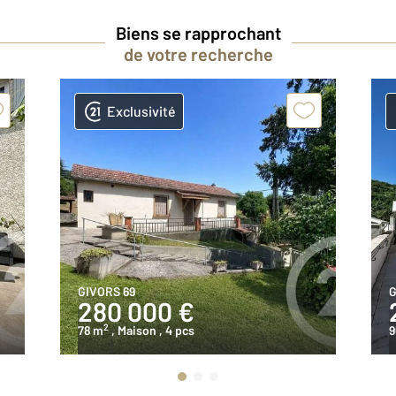
Biens se rapprochant
de votre recherche
Exclusivité
GIVORS 69
G
280 000 €
2
78 m
, Maison
, 4 pcs
9