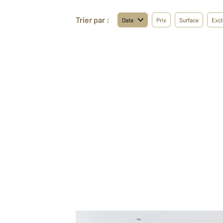
Trier par :
Date
Prix
Surface
Excl