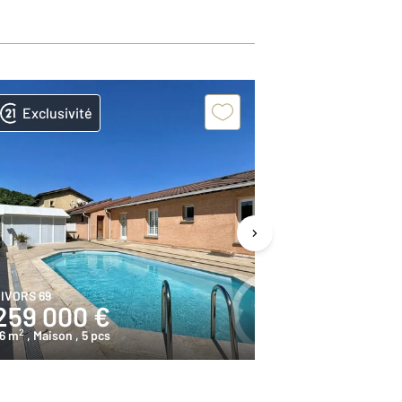
Exclusivité
Exclusivit
IVORS 69
GIVORS 69
259 000 €
169 000
2
2
6 m
, Maison
, 5 pcs
113,4 m
, Maison