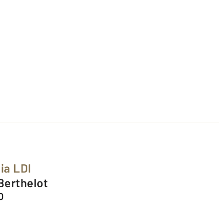
ia LDI
Berthelot
0