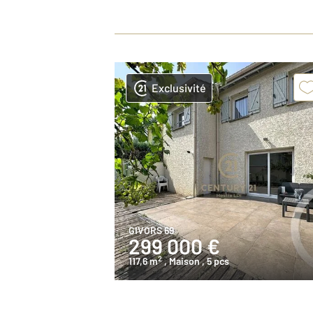
Exclusivité
GIVORS 69
299 000 €
2
117,6 m
, Maison
, 5 pcs